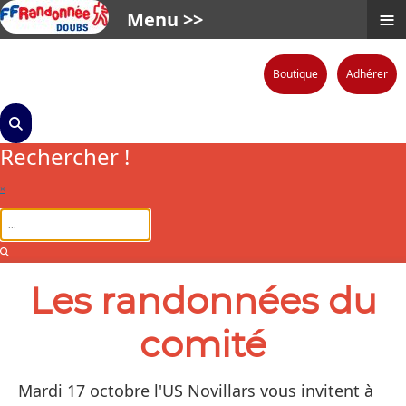
≡
Menu >>
Boutique
Adhérer
Rechercher !
×
Les randonnées du
comité
Mardi 17 octobre l'US Novillars vous invitent à