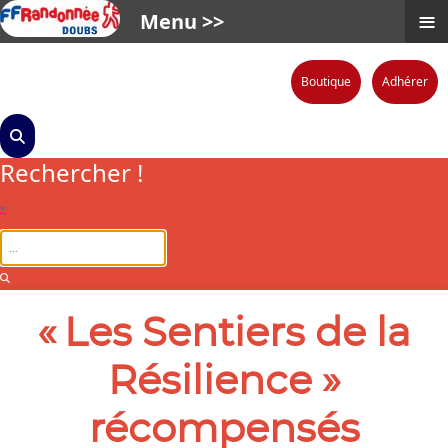
≡
Menu >>
Boutique
Adhérer
Rechercher !
×
« Les Sentiers de la
Résilience »
récompensés