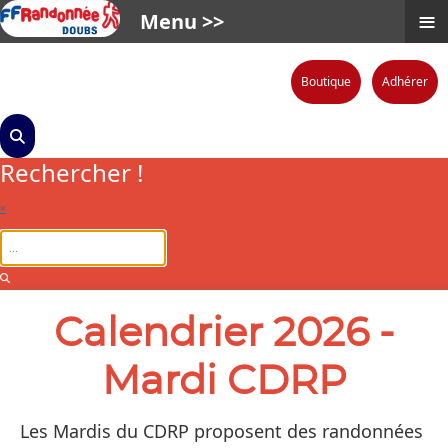
≡
Menu >>
Boutique
Adhérer
Rechercher !
×
Calendrier 2026 -
Mardi CDRP
Les Mardis du CDRP proposent des randonnées