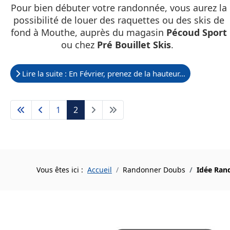
Pour bien débuter votre randonnée, vous aurez la
possibilité de louer des raquettes ou des skis de
fond à Mouthe, auprès du magasin
Pécoud Sport
ou chez
Pré Bouillet Skis
.
Lire la suite : En Février, prenez de la hauteur…
1
2
Vous êtes ici :
Accueil
Randonner Doubs
Idée Ran