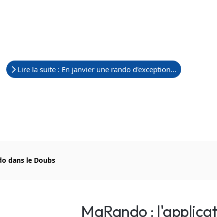
Lire la suite : En janvier une rando d'exception...
do dans le Doubs
MaRando : l'applica