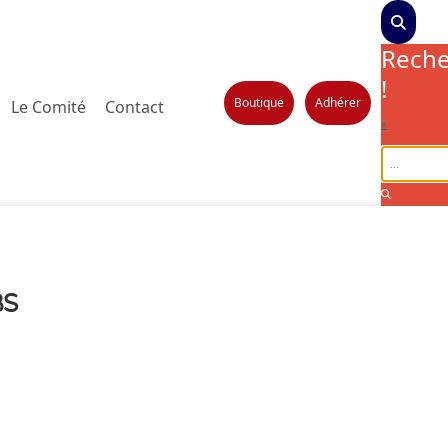
Reche
!
Boutique
Adhérer
Le Comité
Contact
×
BS