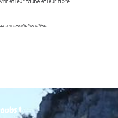
vrir et leur faune et leur flore
r une consultation offline.
oubs !