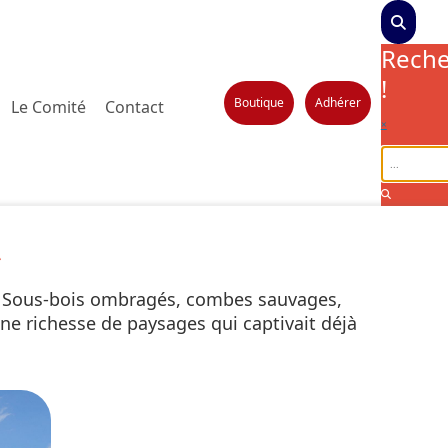
Reche
!
Boutique
Adhérer
Le Comité
Contact
×
t. Sous-bois ombragés, combes sauvages,
e richesse de paysages qui captivait déjà