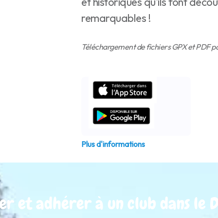
et historiques qu'ils font décou
remarquables !
Téléchargement de fichiers GPX et PDF pou
Plus d'informations
er et adhérer à un club dans le D