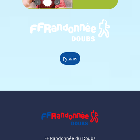
J'y vais
FF Randonnée du Doubs