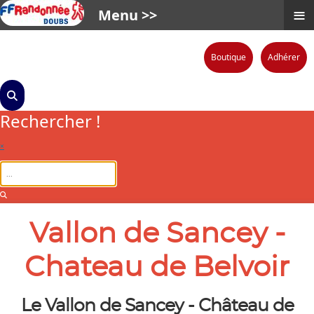
≡
Menu >>
Boutique
Adhérer
Rechercher !
×
Vallon de Sancey -
Chateau de Belvoir
Le Vallon de Sancey - Château de