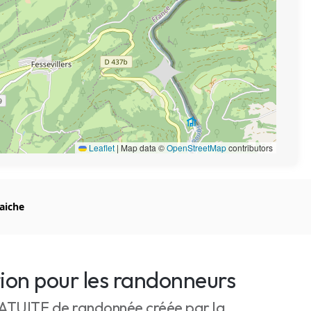
Leaflet
|
Map data ©
OpenStreetMap
contributors
aiche
tion pour les randonneurs
RATUITE de randonnée créée par la