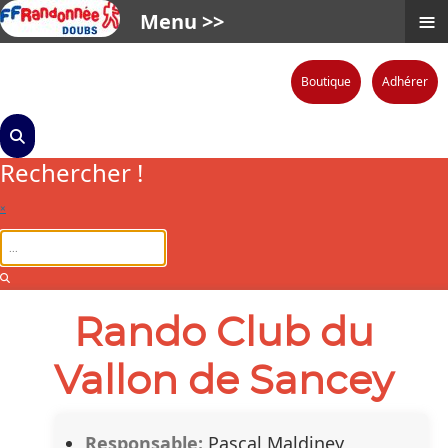
≡
Menu >>
Boutique
Adhérer
Rechercher !
×
Rando Club du
Vallon de Sancey
Responsable:
Pascal Maldiney