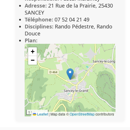
Adresse:
21 Rue de la Prairie, 25430
SANCEY
Téléphone:
07 52 04 21 49
Disciplines:
Rando Pédestre, Rando
Douce
Plan:
+
−
1 km
Leaflet
|
Map data ©
OpenStreetMap
contributors