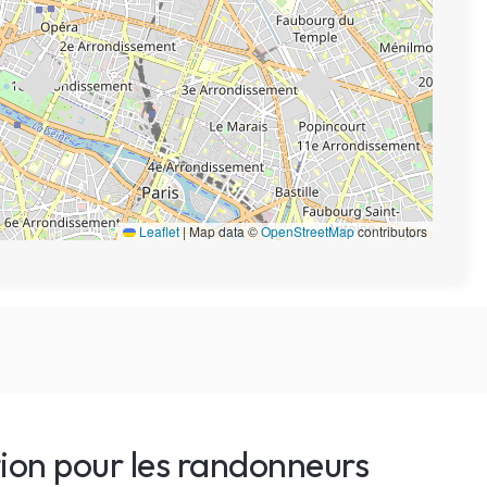
Leaflet
|
Map data ©
OpenStreetMap
contributors
tion pour les randonneurs