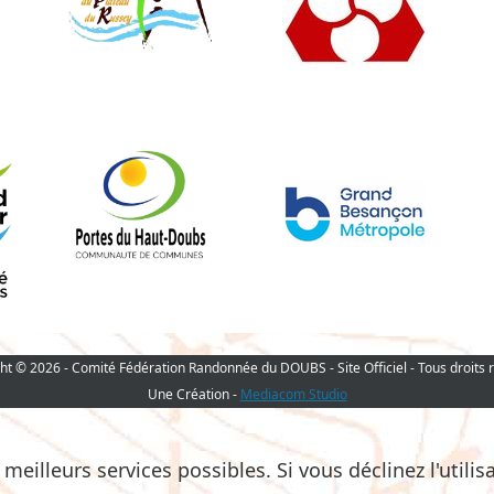
ht © 2026 - Comité Fédération Randonnée du DOUBS - Site Officiel - Tous droits 
Une Création -
Mediacom Studio
eilleurs services possibles. Si vous déclinez l'utilis