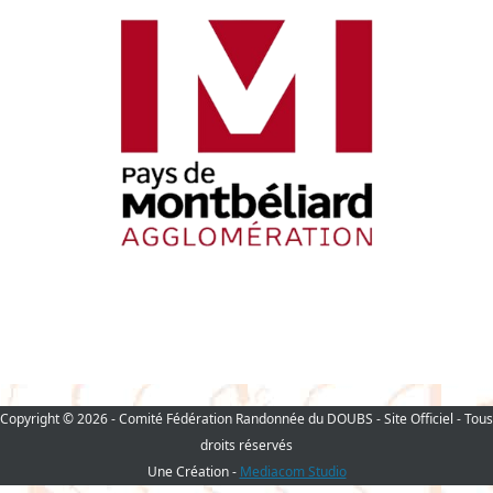
Copyright © 2026 - Comité Fédération Randonnée du DOUBS - Site Officiel - Tous
droits réservés
Une Création -
Mediacom Studio