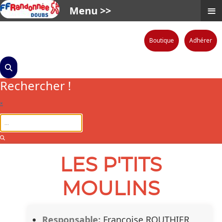
≡
Menu >>
Boutique
Adhérer
Rechercher !
×
LES P'TITS
MOULINS
Responsable:
Françoise ROUTHIER