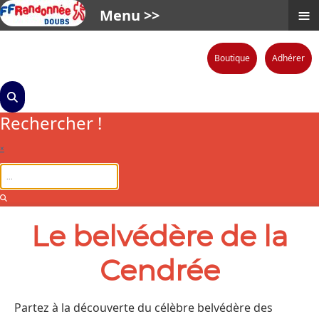
≡
Menu >>
Boutique
Adhérer
Rechercher !
×
Le belvédère de la
Cendrée
Partez à la découverte du célèbre belvédère des